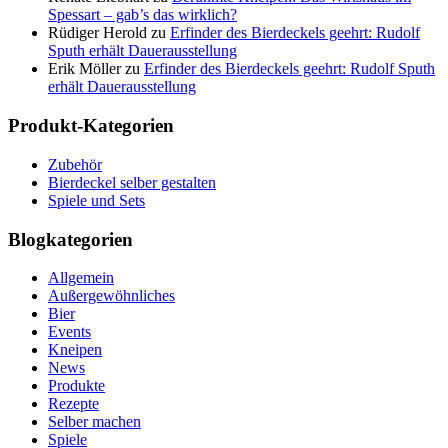
Spessart – gab’s das wirklich?
Rüdiger Herold
zu
Erfinder des Bierdeckels geehrt: Rudolf
Sputh erhält Dauerausstellung
Erik Möller
zu
Erfinder des Bierdeckels geehrt: Rudolf Sputh
erhält Dauerausstellung
Produkt-Kategorien
Zubehör
Bierdeckel selber gestalten
Spiele und Sets
Blogkategorien
Allgemein
Außergewöhnliches
Bier
Events
Kneipen
News
Produkte
Rezepte
Selber machen
Spiele