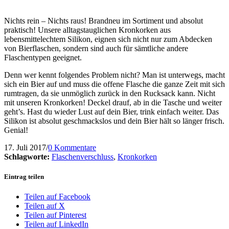
Nichts rein – Nichts raus! Brandneu im Sortiment und absolut
praktisch! Unsere alltagstauglichen Kronkorken aus
lebensmittelechtem Silikon, eignen sich nicht nur zum Abdecken
von Bierflaschen, sondern sind auch für sämtliche andere
Flaschentypen geeignet.
Denn wer kennt folgendes Problem nicht? Man ist unterwegs, macht
sich ein Bier auf und muss die offene Flasche die ganze Zeit mit sich
rumtragen, da sie unmöglich zurück in den Rucksack kann. Nicht
mit unseren Kronkorken! Deckel drauf, ab in die Tasche und weiter
geht’s. Hast du wieder Lust auf dein Bier, trink einfach weiter. Das
Silikon ist absolut geschmackslos und dein Bier hält so länger frisch.
Genial!
17. Juli 2017
/
0 Kommentare
Schlagworte:
Flaschenverschluss
,
Kronkorken
Eintrag teilen
Teilen auf Facebook
Teilen auf X
Teilen auf Pinterest
Teilen auf LinkedIn