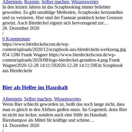
Allgemein
,
Rezepte
,
Selber machen
,
Wissenswertes
In den letzten Jahren ist das Scrapbooking immer beliebter
geworden. Es gibt unzählige Methoden, Scrapbooks herzustellen
und zu verzieren. Hier sind der Fantasie praktisch keine Grenzen
gesetzt. Auch Bierdeckel eignen sich hervorragend zur…
28. Dezember 2020
/
0 Kommentare
https://www.bierdeckelscout.de/wp-
content/uploads/2020/12/scrapbook-aus-bierdeckeln-werkzeug.jpg
854
1280
Frank Wagner
https://www.bierdeckelscout.de/wp-
content/uploads/2026/08/logo-bierdeckel-gestalten-4.png
Frank
Wagner
2020-12-28 14:11:59
2020-12-28 14:11:59
Ein Scrapbook
aus Bierdeckeln
Bier als Helfer im Haushalt
Allgemein
,
Selber machen
,
Wissenswertes
Wenn Bier schlecht geworden ist, heißt das noch lange nicht, dass
man es gleich in den Abfluss gießen muss. Im Gegenteil, denn Bier
ist nicht nur lecker, sondern auch eine Hilfe im Haushalt.
Biershampoo als Mittel für kräftige und schöne…
14. Dezember 2020
/