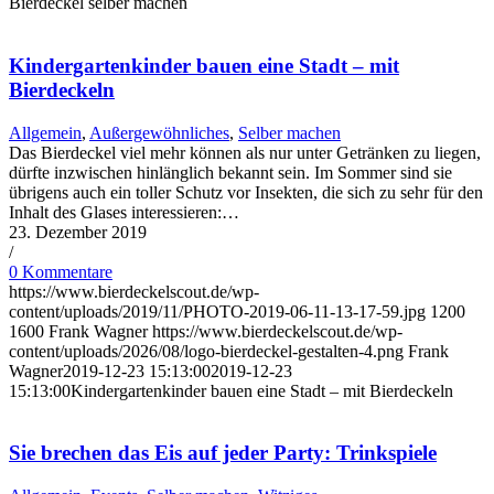
Bierdeckel selber machen
Kindergartenkinder bauen eine Stadt – mit
Bierdeckeln
Allgemein
,
Außergewöhnliches
,
Selber machen
Das Bierdeckel viel mehr können als nur unter Getränken zu liegen,
dürfte inzwischen hinlänglich bekannt sein. Im Sommer sind sie
übrigens auch ein toller Schutz vor Insekten, die sich zu sehr für den
Inhalt des Glases interessieren:…
23. Dezember 2019
/
0 Kommentare
https://www.bierdeckelscout.de/wp-
content/uploads/2019/11/PHOTO-2019-06-11-13-17-59.jpg
1200
1600
Frank Wagner
https://www.bierdeckelscout.de/wp-
content/uploads/2026/08/logo-bierdeckel-gestalten-4.png
Frank
Wagner
2019-12-23 15:13:00
2019-12-23
15:13:00
Kindergartenkinder bauen eine Stadt – mit Bierdeckeln
Sie brechen das Eis auf jeder Party: Trinkspiele