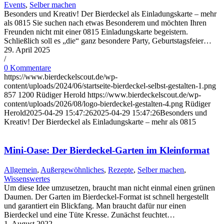
Events
,
Selber machen
Besonders und Kreativ! Der Bierdeckel als Einladungskarte – mehr
als 0815 Sie suchen nach etwas Besonderem und möchten Ihren
Freunden nicht mit einer 0815 Einladungskarte begeistern.
Schließlich soll es „die“ ganz besondere Party, Geburtstagsfeier…
29. April 2025
/
0 Kommentare
https://www.bierdeckelscout.de/wp-
content/uploads/2024/06/startseite-bierdeckel-selbst-gestalten-1.png
857
1200
Rüdiger Herold
https://www.bierdeckelscout.de/wp-
content/uploads/2026/08/logo-bierdeckel-gestalten-4.png
Rüdiger
Herold
2025-04-29 15:47:26
2025-04-29 15:47:26
Besonders und
Kreativ! Der Bierdeckel als Einladungskarte – mehr als 0815
Mini-Oase: Der Bierdeckel-Garten im Kleinformat
Allgemein
,
Außergewöhnliches
,
Rezepte
,
Selber machen
,
Wissenswertes
Um diese Idee umzusetzen, braucht man nicht einmal einen grünen
Daumen. Der Garten im Bierdeckel-Format ist schnell hergestellt
und garantiert ein Blickfang. Man braucht dafür nur einen
Bierdeckel und eine Tüte Kresse. Zunächst feuchtet…
1. August 2022