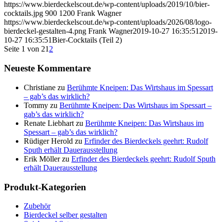
https://www.bierdeckelscout.de/wp-content/uploads/2019/10/bier-
cocktails.jpg
900
1200
Frank Wagner
https://www.bierdeckelscout.de/wp-content/uploads/2026/08/logo-
bierdeckel-gestalten-4.png
Frank Wagner
2019-10-27 16:35:51
2019-
10-27 16:35:51
Bier-Cocktails (Teil 2)
Seite 1 von 2
1
2
Neueste Kommentare
Christiane
zu
Berühmte Kneipen: Das Wirtshaus im Spessart
– gab’s das wirklich?
Tommy
zu
Berühmte Kneipen: Das Wirtshaus im Spessart –
gab’s das wirklich?
Renate Liebhart
zu
Berühmte Kneipen: Das Wirtshaus im
Spessart – gab’s das wirklich?
Rüdiger Herold
zu
Erfinder des Bierdeckels geehrt: Rudolf
Sputh erhält Dauerausstellung
Erik Möller
zu
Erfinder des Bierdeckels geehrt: Rudolf Sputh
erhält Dauerausstellung
Produkt-Kategorien
Zubehör
Bierdeckel selber gestalten