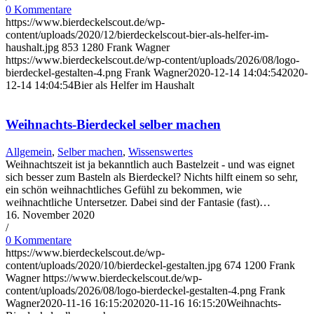
0 Kommentare
https://www.bierdeckelscout.de/wp-
content/uploads/2020/12/bierdeckelscout-bier-als-helfer-im-
haushalt.jpg
853
1280
Frank Wagner
https://www.bierdeckelscout.de/wp-content/uploads/2026/08/logo-
bierdeckel-gestalten-4.png
Frank Wagner
2020-12-14 14:04:54
2020-
12-14 14:04:54
Bier als Helfer im Haushalt
Weihnachts-Bierdeckel selber machen
Allgemein
,
Selber machen
,
Wissenswertes
Weihnachtszeit ist ja bekanntlich auch Bastelzeit - und was eignet
sich besser zum Basteln als Bierdeckel? Nichts hilft einem so sehr,
ein schön weihnachtliches Gefühl zu bekommen, wie
weihnachtliche Untersetzer. Dabei sind der Fantasie (fast)…
16. November 2020
/
0 Kommentare
https://www.bierdeckelscout.de/wp-
content/uploads/2020/10/bierdeckel-gestalten.jpg
674
1200
Frank
Wagner
https://www.bierdeckelscout.de/wp-
content/uploads/2026/08/logo-bierdeckel-gestalten-4.png
Frank
Wagner
2020-11-16 16:15:20
2020-11-16 16:15:20
Weihnachts-