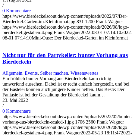
/
0 Kommentare
https://www.bierdeckelscout.de/wp-content/uploads/2022/07/Der-
Bierdeckel-Garten-im-Kleinformat.jpg
831
1200
Frank Wagner
https://www.bierdeckelscout.de/wp-content/uploads/2026/08/logo-
bierdeckel-gestalten-4.png
Frank Wagner
2022-08-01 07:14:10
2022-
08-01 07:14:10
Mini-Oase: Der Bierdeckel-Garten im Kleinformat
Nicht nur für den Partykeller: bunter Vorhang aus
Bierdeckeln
Allgemein
,
Events
,
Selber machen
,
Wissenswertes
Ein fröhlich bunter Vorhang aus Bierdeckeln kann richtig
umwerfend aussehen. Dabei ist er recht einfach hergestellt, und bei
der Bastelei können auch jüngere Kinder helfen. Das Beste: Der
Fantasie ist bei der Gestaltung der Bierdeckel kaum…
23. Mai 2022
/
0 Kommentare
https://www.bierdeckelscout.de/wp-content/uploads/2022/05/bunter-
vorhang-aus-bierdeckeln-scaled-1.jpg
1706
2560
Frank Wagner
https://www.bierdeckelscout.de/wp-content/uploads/2026/08/logo-
bierdeckel-gestalten-4.png
Frank Wagner
2022-05-23 18:11:47
2022-