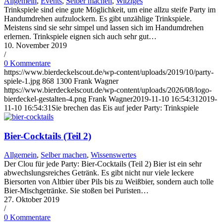
Allgemein
,
Events
,
Selber machen
,
Witziges
Trinkspiele sind eine gute Möglichkeit, um eine allzu steife Party im
Handumdrehen aufzulockern. Es gibt unzählige Trinkspiele.
Meistens sind sie sehr simpel und lassen sich im Handumdrehen
erlernen. Trinkspiele eignen sich auch sehr gut…
10. November 2019
/
0 Kommentare
https://www.bierdeckelscout.de/wp-content/uploads/2019/10/party-
spiele-1.jpg
868
1300
Frank Wagner
https://www.bierdeckelscout.de/wp-content/uploads/2026/08/logo-
bierdeckel-gestalten-4.png
Frank Wagner
2019-11-10 16:54:31
2019-
11-10 16:54:31
Sie brechen das Eis auf jeder Party: Trinkspiele
Bier-Cocktails (Teil 2)
Allgemein
,
Selber machen
,
Wissenswertes
Der Clou für jede Party: Bier-Cocktails (Teil 2) Bier ist ein sehr
abwechslungsreiches Getränk. Es gibt nicht nur viele leckere
Biersorten von Altbier über Pils bis zu Weißbier, sondern auch tolle
Bier-Mischgetränke. Sie stoßen bei Puristen…
27. Oktober 2019
/
0 Kommentare