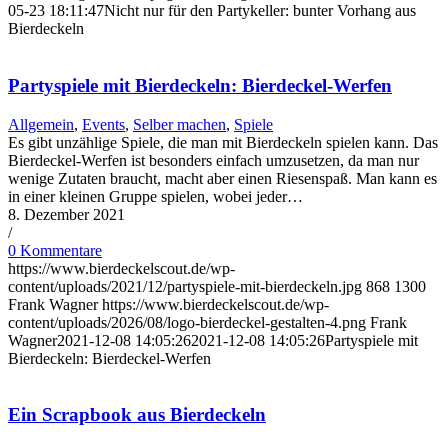
05-23 18:11:47
Nicht nur für den Partykeller: bunter Vorhang aus
Bierdeckeln
Partyspiele mit Bierdeckeln: Bierdeckel-Werfen
Allgemein
,
Events
,
Selber machen
,
Spiele
Es gibt unzählige Spiele, die man mit Bierdeckeln spielen kann. Das
Bierdeckel-Werfen ist besonders einfach umzusetzen, da man nur
wenige Zutaten braucht, macht aber einen Riesenspaß. Man kann es
in einer kleinen Gruppe spielen, wobei jeder…
8. Dezember 2021
/
0 Kommentare
https://www.bierdeckelscout.de/wp-
content/uploads/2021/12/partyspiele-mit-bierdeckeln.jpg
868
1300
Frank Wagner
https://www.bierdeckelscout.de/wp-
content/uploads/2026/08/logo-bierdeckel-gestalten-4.png
Frank
Wagner
2021-12-08 14:05:26
2021-12-08 14:05:26
Partyspiele mit
Bierdeckeln: Bierdeckel-Werfen
Ein Scrapbook aus Bierdeckeln