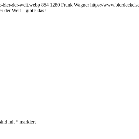
e-bier-der-welt.webp
854
1280
Frank Wagner
https://www.bierdeckels
r der Welt – gibt’s das?
sind mit
*
markiert