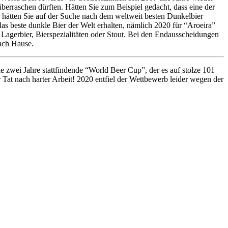
berraschen dürften. Hätten Sie zum Beispiel gedacht, dass eine der
r hätten Sie auf der Suche nach dem weltweit besten Dunkelbier
as beste dunkle Bier der Welt erhalten, nämlich 2020 für “Aroeira”
 Lagerbier, Bierspezialitäten oder Stout. Bei den Endausscheidungen
nach Hause.
e zwei Jahre stattfindende “World Beer Cup”, der es auf stolze 101
r Tat nach harter Arbeit! 2020 entfiel der Wettbewerb leider wegen der