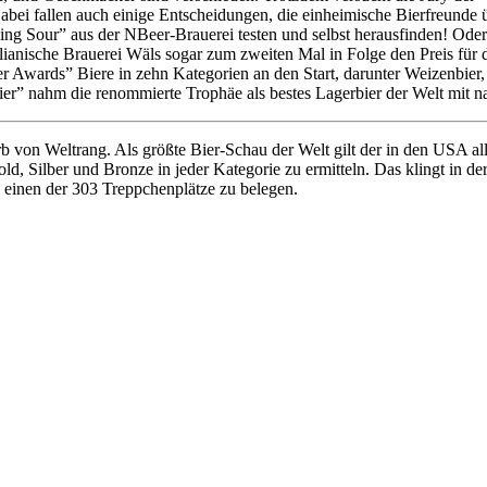
bei fallen auch einige Entscheidungen, die einheimische Bierfreunde ü
ling Sour” aus der NBeer-Brauerei testen und selbst herausfinden! Ode
lianische Brauerei Wäls sogar zum zweiten Mal in Folge den Preis für d
r Awards” Biere in zehn Kategorien an den Start, darunter Weizenbier,
rbier” nahm die renommierte Trophäe als bestes Lagerbier der Welt mit 
 von Weltrang. Als größte Bier-Schau der Welt gilt der in den USA all
old, Silber und Bronze in jeder Kategorie zu ermitteln. Das klingt in de
 einen der 303 Treppchenplätze zu belegen.