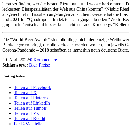
herauszufinden, wer die besten Biere braut und wo sie herkommen. Da
leckersten Bierspezialitäten der Welt aus China kommt? “Niubic Ries
ausgerechnet in Brasilien angefangen zu suchen? Gerade hat die brasi
und 2021 für “Quadrupel”. Im letzten Jahr gingen bei den “World Bee
ging auch Deutschland letztes Jahr nicht leer aus: Karlsbergs “Kelle
Die “World Beer Awards” sind allerdings nicht der einzige Wettbewerb
Bierkategorien bringt, die alle verkostet werden wollen, um jeweils G
Corona-Pandemie – 2018 schafften es immerhin neun deutsche Biere,
29. April 2022
/
0 Kommentare
Schlagworte:
Bier
,
Preise
Eintrag teilen
Teilen auf Facebook
Teilen auf X
Teilen auf Pinterest
Teilen auf LinkedIn
Teilen auf Tumblr
Teilen auf Vk
Teilen auf Reddit
Per E-Mail teilen