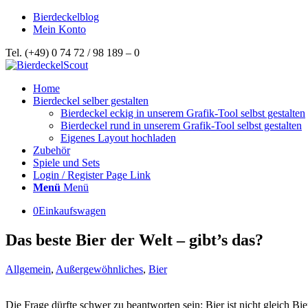
Bierdeckelblog
Mein Konto
Tel. (+49) 0 74 72 / 98 189 – 0
Home
Bierdeckel selber gestalten
Bierdeckel eckig in unserem Grafik-Tool selbst gestalten
Bierdeckel rund in unserem Grafik-Tool selbst gestalten
Eigenes Layout hochladen
Zubehör
Spiele und Sets
Login / Register Page Link
Menü
Menü
0
Einkaufswagen
Das beste Bier der Welt – gibt’s das?
Allgemein
,
Außergewöhnliches
,
Bier
Die Frage dürfte schwer zu beantworten sein: Bier ist nicht gleich B