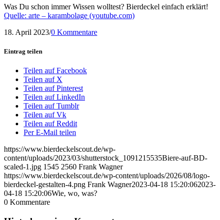
Was Du schon immer Wissen wolltest? Bierdeckel einfach erklärt!
Quelle: arte – karambolage (youtube.com)
18. April 2023
/
0 Kommentare
Eintrag teilen
Teilen auf Facebook
Teilen auf X
Teilen auf Pinterest
Teilen auf LinkedIn
Teilen auf Tumblr
Teilen auf Vk
Teilen auf Reddit
Per E-Mail teilen
https://www.bierdeckelscout.de/wp-
content/uploads/2023/03/shutterstock_1091215535Biere-auf-BD-
scaled-1.jpg
1545
2560
Frank Wagner
https://www.bierdeckelscout.de/wp-content/uploads/2026/08/logo-
bierdeckel-gestalten-4.png
Frank Wagner
2023-04-18 15:20:06
2023-
04-18 15:20:06
Wie, wo, was?
0
Kommentare