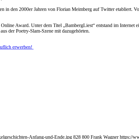
 in den 2000er Jahren von Florian Meimberg auf Twitter etabliert. Vo
Online Award. Unter dem Titel „BambergLiest“ entstand im Internet ei
n aus der Poetry-Slam-Szene mit dazugehörten.
äuflich erwerben!
ckelgeschichten-Anfang-und-Ende.jpg
828
800
Frank Wagner
https://w