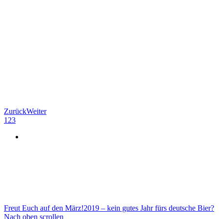
Zurück
Weiter
1
2
3
Freut Euch auf den März!
2019 – kein gutes Jahr fürs deutsche Bier?
Nach oben scrollen