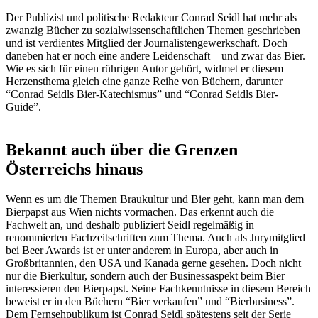
Der Publizist und politische Redakteur Conrad Seidl hat mehr als
zwanzig Bücher zu sozialwissenschaftlichen Themen geschrieben
und ist verdientes Mitglied der Journalistengewerkschaft. Doch
daneben hat er noch eine andere Leidenschaft – und zwar das Bier.
Wie es sich für einen rührigen Autor gehört, widmet er diesem
Herzensthema gleich eine ganze Reihe von Büchern, darunter
“Conrad Seidls Bier-Katechismus” und “Conrad Seidls Bier-
Guide”.
Bekannt auch über die Grenzen
Österreichs hinaus
Wenn es um die Themen Braukultur und Bier geht, kann man dem
Bierpapst aus Wien nichts vormachen. Das erkennt auch die
Fachwelt an, und deshalb publiziert Seidl regelmäßig in
renommierten Fachzeitschriften zum Thema. Auch als Jurymitglied
bei Beer Awards ist er unter anderem in Europa, aber auch in
Großbritannien, den USA und Kanada gerne gesehen. Doch nicht
nur die Bierkultur, sondern auch der Businessaspekt beim Bier
interessieren den Bierpapst. Seine Fachkenntnisse in diesem Bereich
beweist er in den Büchern “Bier verkaufen” und “Bierbusiness”.
Dem Fernsehpublikum ist Conrad Seidl spätestens seit der Serie