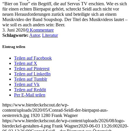
“Bier on Tour” ein Begriff, die auf Servus TV erschien. Wie es sich
für einen echten Bierpapst gehört, schreckt Seidl auch nicht vor
neuen Herausforderungen zurück und beteiligte sich an einem
Musikvideo der Band Soupshop. Der Titel des Musikvideos lautet –
wie soll es auch anders sein: Beer.
3. Juni 2020
/
0 Kommentare
Schlagworte:
Autor
,
Literatur
Eintrag teilen
Teilen auf Facebook
Teilen auf X
Teilen auf Pinterest
Teilen auf LinkedIn
Teilen auf Tumblr
Teilen auf Vk
Teilen auf Reddit
Per E-Mail teilen
https://www.bierdeckelscout.de/wp-
content/uploads/2020/05/Conrad-Seidl-der-bierpapst-aus-
oesterreich.jpg
1920
1280
Frank Wagner
https://www.bierdeckelscout.de/wp-content/uploads/2026/08/logo-
bierdeckel-gestalten-4.png
Frank Wagner
2020-06-03 13:26:00
2020-