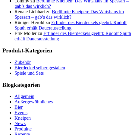
Tommy
zu
Berühmte Kneipen: Das Wirtshaus im Spessart –
gab’s das wirklich?
Renate Liebhart
zu
Berühmte Kneipen: Das Wirtshaus im
Spessart – gab’s das wirklich?
Rüdiger Herold
zu
Erfinder des Bierdeckels geehrt: Rudolf
Sputh erhält Dauerausstellung
Erik Möller
zu
Erfinder des Bierdeckels geehrt: Rudolf Sputh
erhält Dauerausstellung
Produkt-Kategorien
Zubehör
Bierdeckel selber gestalten
Spiele und Sets
Blogkategorien
Allgemein
Außergewöhnliches
Bier
Events
Kneipen
News
Produkte
Rezepte