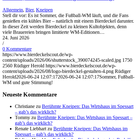
Allgemein
,
Bier
,
Kneipen
Stell dir vor: Es ist Sommer, die Fußball-WM läuft, und die Fans
genießen ein kühles Bier – natürlich mit einem Bierdeckel darunter.
In dieser Zeit werden Bierdeckel zu kleinen Kultobjekten, denn
viele Brauereien bringen limitierte WM-Editionen…
24. Juni 2026
/
0 Kommentare
https://www.bierdeckelscout.de/wp-
content/uploads/2026/06/shutterstock_390074245-scaled.jpg
1750
2560
Rüdiger Herold
https://www.bierdeckelscout.de/wp-
content/uploads/2026/08/logo-bierdeckel-gestalten-4.png
Rüdiger
Herold
2026-06-24 12:07:17
2026-06-24 12:07:17
Sommer, Fußball-
WM und gute Stimmung!
Neueste Kommentare
Christiane
zu
Berühmte Kneipen: Das Wirtshaus im Spessart
– gab’s das wirklich?
Tommy
zu
Berühmte Kneipen: Das Wirtshaus im Spessart –
gab’s das wirklich?
Renate Liebhart
zu
Berühmte Kneipen: Das Wirtshaus im
Spessart – gab’s das wirklich?