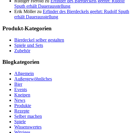
Rüdiger Herold
zu
Erfinder des Bierdeckels geehrt: Rudolf
Sputh erhält Dauerausstellung
Erik Möller
zu
Erfinder des Bierdeckels geehrt: Rudolf Sputh
erhält Dauerausstellung
Produkt-Kategorien
Bierdeckel selber gestalten
Spiele und Sets
Zubehör
Blogkategorien
Allgemein
Außergewöhnliches
Bier
Events
Kneipen
News
Produkte
Rezepte
Selber machen
Spiele
Wissenswertes
Witziges