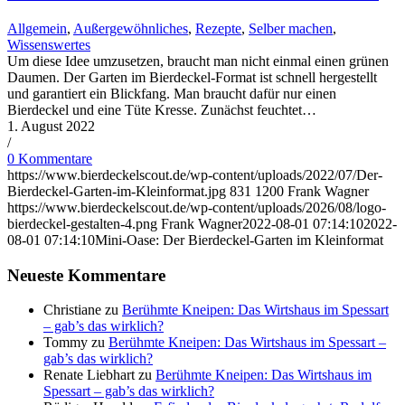
Allgemein
,
Außergewöhnliches
,
Rezepte
,
Selber machen
,
Wissenswertes
Um diese Idee umzusetzen, braucht man nicht einmal einen grünen
Daumen. Der Garten im Bierdeckel-Format ist schnell hergestellt
und garantiert ein Blickfang. Man braucht dafür nur einen
Bierdeckel und eine Tüte Kresse. Zunächst feuchtet…
1. August 2022
/
0 Kommentare
https://www.bierdeckelscout.de/wp-content/uploads/2022/07/Der-
Bierdeckel-Garten-im-Kleinformat.jpg
831
1200
Frank Wagner
https://www.bierdeckelscout.de/wp-content/uploads/2026/08/logo-
bierdeckel-gestalten-4.png
Frank Wagner
2022-08-01 07:14:10
2022-
08-01 07:14:10
Mini-Oase: Der Bierdeckel-Garten im Kleinformat
Neueste Kommentare
Christiane
zu
Berühmte Kneipen: Das Wirtshaus im Spessart
– gab’s das wirklich?
Tommy
zu
Berühmte Kneipen: Das Wirtshaus im Spessart –
gab’s das wirklich?
Renate Liebhart
zu
Berühmte Kneipen: Das Wirtshaus im
Spessart – gab’s das wirklich?