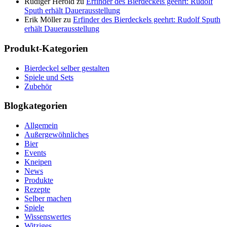
Rüdiger Herold
zu
Erfinder des Bierdeckels geehrt: Rudolf
Sputh erhält Dauerausstellung
Erik Möller
zu
Erfinder des Bierdeckels geehrt: Rudolf Sputh
erhält Dauerausstellung
Produkt-Kategorien
Bierdeckel selber gestalten
Spiele und Sets
Zubehör
Blogkategorien
Allgemein
Außergewöhnliches
Bier
Events
Kneipen
News
Produkte
Rezepte
Selber machen
Spiele
Wissenswertes
Witziges