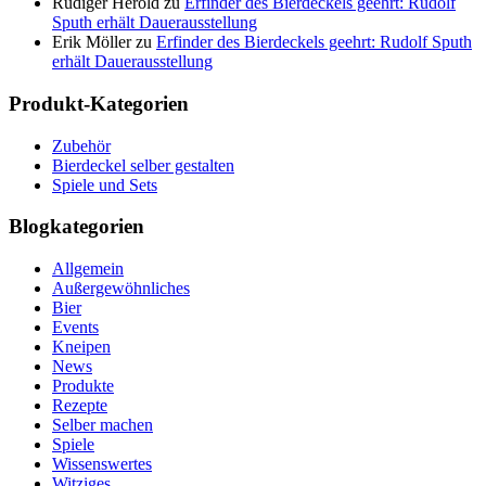
Rüdiger Herold
zu
Erfinder des Bierdeckels geehrt: Rudolf
Sputh erhält Dauerausstellung
Erik Möller
zu
Erfinder des Bierdeckels geehrt: Rudolf Sputh
erhält Dauerausstellung
Produkt-Kategorien
Zubehör
Bierdeckel selber gestalten
Spiele und Sets
Blogkategorien
Allgemein
Außergewöhnliches
Bier
Events
Kneipen
News
Produkte
Rezepte
Selber machen
Spiele
Wissenswertes
Witziges