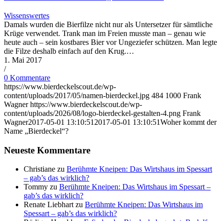
Wissenswertes
Damals wurden die Bierfilze nicht nur als Untersetzer für sämtliche
Krüge verwendet. Trank man im Freien musste man – genau wie
heute auch – sein kostbares Bier vor Ungeziefer schützen. Man legte
die Filze deshalb einfach auf den Krug.…
1. Mai 2017
/
0 Kommentare
https://www.bierdeckelscout.de/wp-
content/uploads/2017/05/namen-bierdeckel.jpg
484
1000
Frank
Wagner
https://www.bierdeckelscout.de/wp-
content/uploads/2026/08/logo-bierdeckel-gestalten-4.png
Frank
Wagner
2017-05-01 13:10:51
2017-05-01 13:10:51
Woher kommt der
Name „Bierdeckel“?
Neueste Kommentare
Christiane
zu
Berühmte Kneipen: Das Wirtshaus im Spessart
– gab’s das wirklich?
Tommy
zu
Berühmte Kneipen: Das Wirtshaus im Spessart –
gab’s das wirklich?
Renate Liebhart
zu
Berühmte Kneipen: Das Wirtshaus im
Spessart – gab’s das wirklich?