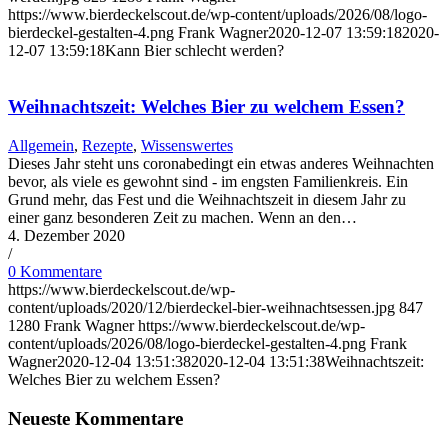
https://www.bierdeckelscout.de/wp-content/uploads/2026/08/logo-
bierdeckel-gestalten-4.png
Frank Wagner
2020-12-07 13:59:18
2020-
12-07 13:59:18
Kann Bier schlecht werden?
Weihnachtszeit: Welches Bier zu welchem Essen?
Allgemein
,
Rezepte
,
Wissenswertes
Dieses Jahr steht uns coronabedingt ein etwas anderes Weihnachten
bevor, als viele es gewohnt sind - im engsten Familienkreis. Ein
Grund mehr, das Fest und die Weihnachtszeit in diesem Jahr zu
einer ganz besonderen Zeit zu machen. Wenn an den…
4. Dezember 2020
/
0 Kommentare
https://www.bierdeckelscout.de/wp-
content/uploads/2020/12/bierdeckel-bier-weihnachtsessen.jpg
847
1280
Frank Wagner
https://www.bierdeckelscout.de/wp-
content/uploads/2026/08/logo-bierdeckel-gestalten-4.png
Frank
Wagner
2020-12-04 13:51:38
2020-12-04 13:51:38
Weihnachtszeit:
Welches Bier zu welchem Essen?
Neueste Kommentare