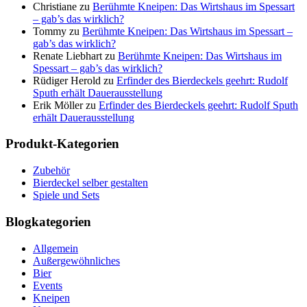
Christiane
zu
Berühmte Kneipen: Das Wirtshaus im Spessart
– gab’s das wirklich?
Tommy
zu
Berühmte Kneipen: Das Wirtshaus im Spessart –
gab’s das wirklich?
Renate Liebhart
zu
Berühmte Kneipen: Das Wirtshaus im
Spessart – gab’s das wirklich?
Rüdiger Herold
zu
Erfinder des Bierdeckels geehrt: Rudolf
Sputh erhält Dauerausstellung
Erik Möller
zu
Erfinder des Bierdeckels geehrt: Rudolf Sputh
erhält Dauerausstellung
Produkt-Kategorien
Zubehör
Bierdeckel selber gestalten
Spiele und Sets
Blogkategorien
Allgemein
Außergewöhnliches
Bier
Events
Kneipen