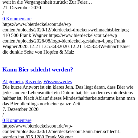
weit in die Vergangenheit zurück: Zur Feier…
21. Dezember 2020
/
0 Kommentare
https://www.bierdeckelscout.de/wp-
content/uploads/2020/12/bierdeckel-drucken-weihnachtsbier.jpeg
410
500
Frank Wagner
https://www.bierdeckelscout.de/wp-
content/uploads/2026/08/logo-bierdeckel-gestalten-4.png
Frank
Wagner
2020-12-21 13:53:43
2020-12-21 13:53:43
Weihnachtsbier –
die dunkle Seite von Hopfen & Malz
Kann Bier schlecht werden?
Allgemein
,
Rezepte
,
Wissenswertes
Die kurze Antwort ist ein klares Jein. Das liegt daran, dass Bier wie
jedes andere Lebensmittel ein Datum hat, bis zu dem es mindestens
haltbar ist. Nach Ablauf dieses Mindesthaltbarkeitsdatums kann man
das Bier allerdings noch eine ganze Zeit…
7. Dezember 2020
/
0 Kommentare
https://www.bierdeckelscout.de/wp-
content/uploads/2020/12/bierdeckelscout-kann-bier-schlecht-
werden.jpg
825
1280
Frank Wagner