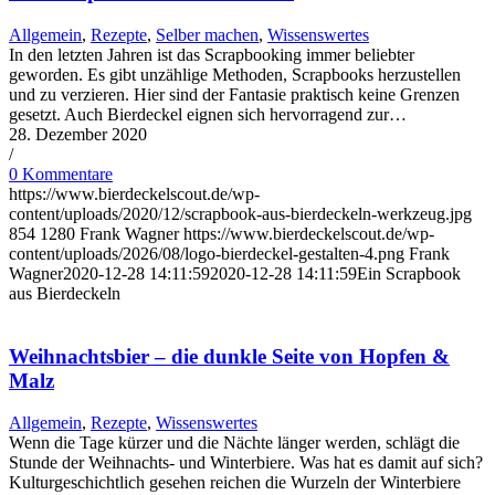
Allgemein
,
Rezepte
,
Selber machen
,
Wissenswertes
In den letzten Jahren ist das Scrapbooking immer beliebter
geworden. Es gibt unzählige Methoden, Scrapbooks herzustellen
und zu verzieren. Hier sind der Fantasie praktisch keine Grenzen
gesetzt. Auch Bierdeckel eignen sich hervorragend zur…
28. Dezember 2020
/
0 Kommentare
https://www.bierdeckelscout.de/wp-
content/uploads/2020/12/scrapbook-aus-bierdeckeln-werkzeug.jpg
854
1280
Frank Wagner
https://www.bierdeckelscout.de/wp-
content/uploads/2026/08/logo-bierdeckel-gestalten-4.png
Frank
Wagner
2020-12-28 14:11:59
2020-12-28 14:11:59
Ein Scrapbook
aus Bierdeckeln
Weihnachtsbier – die dunkle Seite von Hopfen &
Malz
Allgemein
,
Rezepte
,
Wissenswertes
Wenn die Tage kürzer und die Nächte länger werden, schlägt die
Stunde der Weihnachts- und Winterbiere. Was hat es damit auf sich?
Kulturgeschichtlich gesehen reichen die Wurzeln der Winterbiere