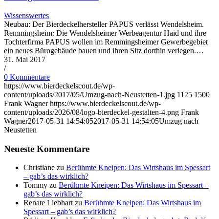
Wissenswertes
Neubau: Der Bierdeckelhersteller PAPUS verlässt Wendelsheim.
Remmingsheim: Die Wendelsheimer Werbeagentur Haid und ihre
Tochterfirma PAPUS wollen im Remmingsheimer Gewerbegebiet
ein neues Bürogebäude bauen und ihren Sitz dorthin verlegen.…
31. Mai 2017
/
0 Kommentare
https://www.bierdeckelscout.de/wp-
content/uploads/2017/05/Umzug-nach-Neustetten-1.jpg
1125
1500
Frank Wagner
https://www.bierdeckelscout.de/wp-
content/uploads/2026/08/logo-bierdeckel-gestalten-4.png
Frank
Wagner
2017-05-31 14:54:05
2017-05-31 14:54:05
Umzug nach
Neustetten
Neueste Kommentare
Christiane
zu
Berühmte Kneipen: Das Wirtshaus im Spessart
– gab’s das wirklich?
Tommy
zu
Berühmte Kneipen: Das Wirtshaus im Spessart –
gab’s das wirklich?
Renate Liebhart
zu
Berühmte Kneipen: Das Wirtshaus im
Spessart – gab’s das wirklich?